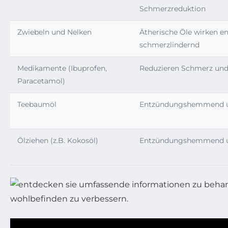
Schmerzreduktion
Zwiebeln und Nelken
Ätherische Öle wirken
schmerzlindernd
Medikamente (Ibuprofen,
Reduzieren Schmerz un
Paracetamol)
Teebaumöl
Entzündungshemmend un
Ölziehen (z.B. Kokosöl)
Entzündungshemmend u