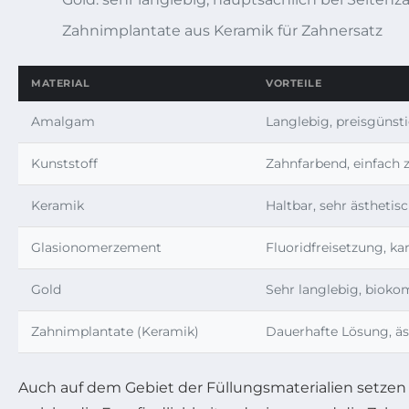
Zahnimplantate aus Keramik für Zahnersatz
MATERIAL
VORTEILE
Amalgam
Langlebig, preisgünst
Kunststoff
Zahnfarbend, einfach 
Keramik
Haltbar, sehr ästhetis
Glasionomerzement
Fluoridfreisetzung, 
Gold
Sehr langlebig, bioko
Zahnimplantate (Keramik)
Dauerhafte Lösung, äs
Auch auf dem Gebiet der Füllungsmaterialien setzen 