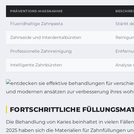
PRÄVENTIONS-MASSNAHME
BESCHRE
Fluoridhaltige Zahnpasta
Stärkt d
Zahnseide und Interdentalbürsten
Reinigun
Professionelle Zahnreinigung
Entfernu
Intelligente Zahnbürsten
Analyse 
FORTSCHRITTLICHE FÜLLUNGSMAT
Die Behandlung von Karies beinhaltet in vielen Fäl
2025 haben sich die Materialien für Zahnfüllungen un