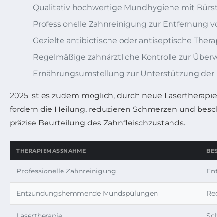
Qualitativ hochwertige Mundhygiene mit Bürst
Professionelle Zahnreinigung zur Entfernung 
Gezielte antibiotische oder antiseptische Thera
Regelmäßige zahnärztliche Kontrolle zur Übe
Ernährungsumstellung zur Unterstützung de
2025 ist es zudem möglich, durch neue Lasertherap
fördern die Heilung, reduzieren Schmerzen und besch
präzise Beurteilung des Zahnfleischzustands.
THERAPIEMASSNAHME
BE
Professionelle Zahnreinigung
En
Entzündungshemmende Mundspülungen
Re
Lasertherapie
Sc