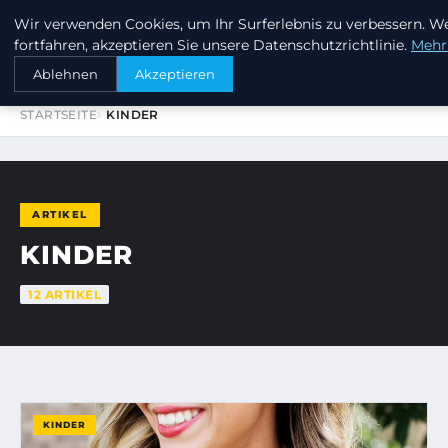
Wir verwenden Cookies, um Ihr Surferlebnis zu verbessern. W
MEHR-GROSSE-FUER-DIE-KLEINE
fortfahren, akzeptieren Sie unsere Datenschutzrichtlinie.
Mehr
Ablehnen
Akzeptieren
STARTSEITE
KINDER
ARTIKEL
KINDER
12 ARTIKEL
KINDER