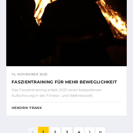
14. NOVEMBER 2025
FASZIENTRAINING FÜR MEHR BEWEGLICHKEIT
Das Faszientraining erlebt 2025 einen beispiellosen
Aufschwung in der Fitness- und Wellnesswelt.
HENDRIK FRANK
1
2
3
4