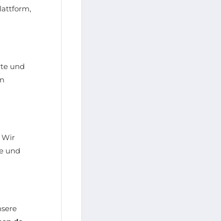
lattform,
rte und
en
 Wir
de und
nsere