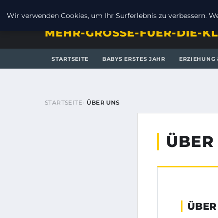
FREITAG, 7. AUGUST 2026
Wir verwenden Cookies, um Ihr Surferlebnis zu verbessern. Wen
MEHR-GROSSE-FUER-DIE-KL
STARTSEITE
BABYS ERSTES JAHR
ERZIEHUNG 
STARTSEITE
ÜBER UNS
ÜBER
ÜBER