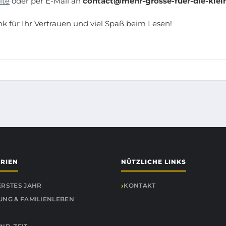
ite
oder per E-Mail an
contact@mehr-grosse-fuer-die-klei
k für Ihr Vertrauen und viel Spaß beim Lesen!
RIEN
NÜTZLICHE LINKS
ERSTES JAHR
KONTAKT
UNG & FAMILIENLEBEN