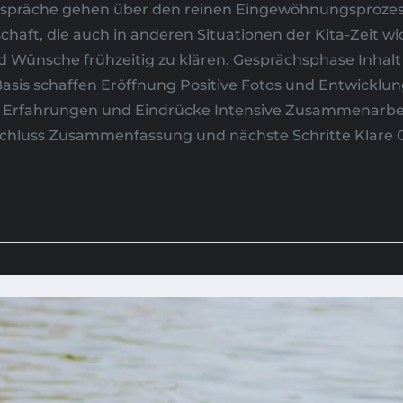
espräche gehen über den reinen Eingewöhnungsprozess 
haft, die auch in anderen Situationen der Kita-Zeit wi
d Wünsche frühzeitig zu klären. Gesprächsphase Inhal
 schaffen Eröffnung Positive Fotos und Entwicklungs
ilen Erfahrungen und Eindrücke Intensive Zusammenar
hluss Zusammenfassung und nächste Schritte Klare Or