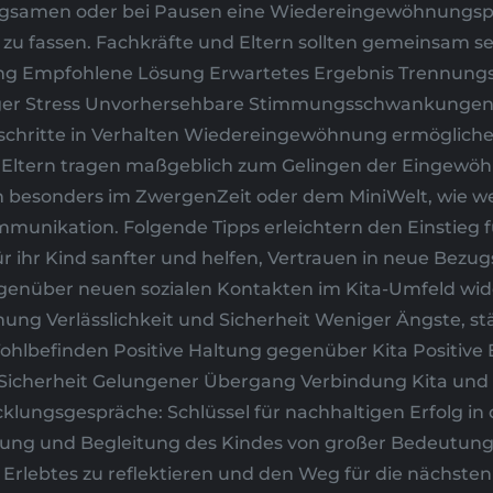
gsamen oder bei Pausen eine Wiedereingewöhnungspha
zu fassen. Fachkräfte und Eltern sollten gemeinsam sen
rung Empfohlene Lösung Erwartetes Ergebnis Trennung
er Stress Unvorhersehbare Stimmungsschwankungen Ve
chritte in Verhalten Wiedereingewöhnung ermöglichen 
Eltern tragen maßgeblich zum Gelingen der Eingewöhnun
esonders im ZwergenZeit oder dem MiniWelt, wie wertv
munikation. Folgende Tipps erleichtern den Einstieg fü
 ihr Kind sanfter und helfen, Vertrauen in neue Bezu
 gegenüber neuen sozialen Kontakten im Kita-Umfeld wi
ng Verlässlichkeit und Sicherheit Weniger Ängste, s
hlbefinden Positive Haltung gegenüber Kita Positive 
 Sicherheit Gelungener Übergang Verbindung Kita und Z
ungsgespräche: Schlüssel für nachhaltigen Erfolg in d
uung und Begleitung des Kindes von großer Bedeutung
 Erlebtes zu reflektieren und den Weg für die nächste