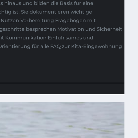
hinaus und bilden die Basis für eine
chtig ist. Sie dokumentieren wichtige
t Nutzen Vorbereitung Fragebogen mit
schritte besprechen Motivation und Sicherheit
beit Kommunikation Einfühlsames und
ientierung für alle FAQ zur Kita-Eingewöhnung