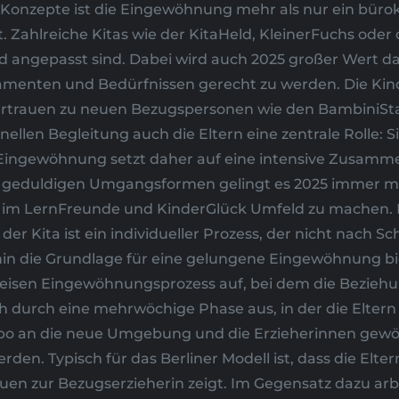
Konzepte ist die Eingewöhnung mehr als nur ein bürokr
. Zahlreiche Kitas wie der KitaHeld, KleinerFuchs oder
d angepasst sind. Dabei wird auch 2025 großer Wert da
amenten und Bedürfnissen gerecht zu werden. Die Kind
t Vertrauen zu neuen Bezugspersonen wie den BambiniS
nellen Begleitung auch die Eltern eine zentrale Rolle: 
 Eingewöhnung setzt daher auf eine intensive Zusammena
d geduldigen Umgangsformen gelingt es 2025 immer m
en im LernFreunde und KinderGlück Umfeld zu machen. 
r Kita ist ein individueller Prozess, der nicht nach S
erhin die Grundlage für eine gelungene Eingewöhnung b
tweisen Eingewöhnungsprozess auf, bei dem die Bezie
ich durch eine mehrwöchige Phase aus, in der die Elte
Tempo an die neue Umgebung und die Erzieherinnen ge
rden. Typisch für das Berliner Modell ist, dass die El
auen zur Bezugserzieherin zeigt. Im Gegensatz dazu ar