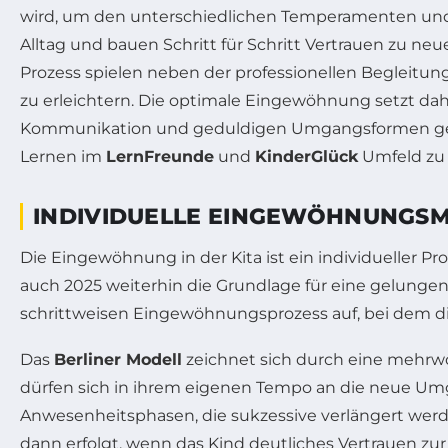
wird, um den unterschiedlichen Temperamenten und B
Alltag und bauen Schritt für Schritt Vertrauen zu 
Prozess spielen neben der professionellen Begleitung
zu erleichtern. Die optimale Eingewöhnung setzt dahe
Kommunikation und geduldigen Umgangsformen geling
Lernen im
LernFreunde
und
KinderGlück
Umfeld zu
INDIVIDUELLE EINGEWÖHNUNGSMO
Die Eingewöhnung in der Kita ist ein individueller Pr
auch 2025 weiterhin die Grundlage für eine gelunge
schrittweisen Eingewöhnungsprozess auf, bei dem d
Das
Berliner Modell
zeichnet sich durch eine mehrwöc
dürfen sich in ihrem eigenen Tempo an die neue U
Anwesenheitsphasen, die sukzessive verlängert werde
dann erfolgt, wenn das Kind deutliches Vertrauen zur