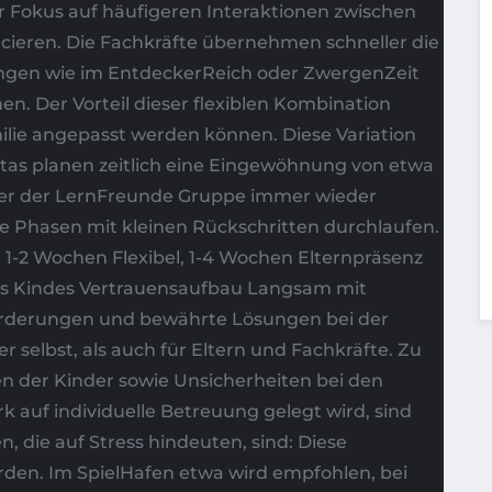
er Fokus auf häufigeren Interaktionen zwischen
rcieren. Die Fachkräfte übernehmen schneller die
htungen wie im EntdeckerReich oder ZwergenZeit
. Der Vorteil dieser flexiblen Kombination
lie angepasst werden können. Diese Variation
itas planen zeitlich eine Eingewöhnung von etwa
 oder der LernFreunde Gruppe immer wieder
re Phasen mit kleinen Rückschritten durchlaufen.
1-2 Wochen Flexibel, 1-4 Wochen Elternpräsenz
des Kindes Vertrauensaufbau Langsam mit
forderungen und bewährte Lösungen bei der
 selbst, als auch für Eltern und Fachkräfte. Zu
 der Kinder sowie Unsicherheiten bei den
auf individuelle Betreuung gelegt wird, sind
 die auf Stress hindeuten, sind: Diese
erden. Im SpielHafen etwa wird empfohlen, bei