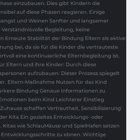
se einzubauen. Dies gibt Kindern die
sibel auf diese Phasen reagieren. Einige
sangst und Weinen Sanfter und langsamer
rständnisvolle Begleitung, keine
Erneute Stabilität der Bindung Eltern als aktive
g bei, da sie für die Kinder die vertrauteste
oll eine kontinuierliche Elternbegleitung ist.
r Eltern und ihre Kinder: Durch diese
gspersonen aufzubauen. Dieser Prozess spiegelt
der. Eltern-Maßnahme Nutzen für das Kind
tärkere Bindung Genaue Informationen zu
Emotionen beim Kind Leichterer Einstieg
uhause schaffen Vertrautheit, Sensibilisierung
er Kita Ein gezieltes Entwicklungs- oder
. Kitas wie SchlauMäuse und SpielHafen setzen
n Entwicklungsschritte zu ebnen. Wichtige