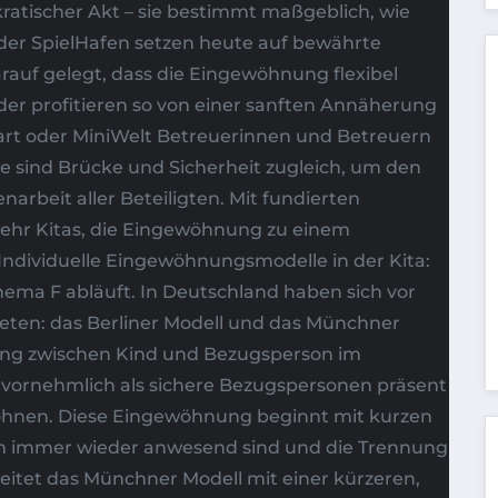
atischer Akt – sie bestimmt maßgeblich, wie
 der SpielHafen setzen heute auf bewährte
rauf gelegt, dass die Eingewöhnung flexibel
er profitieren so von einer sanften Annäherung
tart oder MiniWelt Betreuerinnen und Betreuern
Sie sind Brücke und Sicherheit zugleich, um den
rbeit aller Beteiligten. Mit fundierten
ehr Kitas, die Eingewöhnung zu einem
Individuelle Eingewöhnungsmodelle in der Kita:
chema F abläuft. In Deutschland haben sich vor
ieten: das Berliner Modell und das Münchner
hung zwischen Kind und Bezugsperson im
rn vornehmlich als sichere Bezugspersonen präsent
wöhnen. Diese Eingewöhnung beginnt mit kurzen
tern immer wieder anwesend sind und die Trennung
beitet das Münchner Modell mit einer kürzeren,