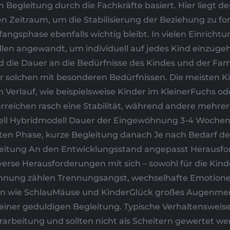
 Begleitung durch die Fachkräfte basiert. Hier liegt d
 Zeitraum, um die Stabilisierung der Beziehung zu fo
fangsphase ebenfalls wichtig bleibt. In vielen Einric
n angewandt, um individuell auf jedes Kind einzugehen
die Dauer an die Bedürfnisse des Kindes und der Fami
r solchen mit besonderen Bedürfnissen. Die meisten K
len Verlauf, wie beispielsweise Kinder im KleinerFuchs
erreichen rasch eine Stabilität, während andere mehre
ell Hybridmodell Dauer der Eingewöhnung 3-4 Wochen 
rsten Phase, kurze Begleitung danach Je nach Bedarf 
egleitung An den Entwicklungsstand angepasst Heraus
erse Herausforderungen mit sich – sowohl für die Kinder
nung zählen Trennungsangst, wechselhafte Emotionen
gen wie SchlauMäuse und KinderGlück großes Augenmerk 
er geduldigen Begleitung. Typische Verhaltensweisen,
rarbeitung und sollten nicht als Scheitern gewertet w