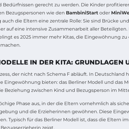
edürfnissen gerecht zu werden. Die Kinder profitieren
neuen Bezugspersonen wie den
BambiniStart
oder
MiniWe
 auch die Eltern eine zentrale Rolle: Sie sind Brücke un
r auf eine intensive Zusammenarbeit aller Beteiligten. M
t es 2025 immer mehr Kitas, die Eingewöhnung zu ein
 machen.
DELLE IN DER KITA: GRUNDLAGEN U
ozess, der nicht nach Schema F abläuft. In Deutschland ha
ne Eingewöhnung bieten: das Berliner Modell und das 
ie Beziehung zwischen Kind und Bezugsperson im Mitte
hige Phase aus, in der die Eltern vornehmlich als sich
mgebung und die Erzieherinnen gewöhnen. Diese Eing
n. Typisch für das Berliner Modell ist, dass die Eltern
 Bezugserzieherin zeigt.