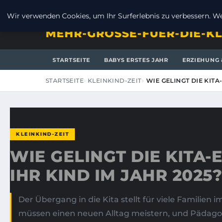
SAMSTAG, 8. AUGUST 2026
Wir verwenden Cookies, um Ihr Surferlebnis zu verbessern. Wen
MEHR-GROSSE-FUER-DIE-KL
STARTSEITE
BABYS ERSTES JAHR
ERZIEHUNG 
STARTSEITE
KLEINKIND-ZEIT
WIE GELINGT DIE KIT
KLEINKIND-ZEIT
WIE GELINGT DIE KITA
IHR KIND IM JAHR 2025?
Der Übergang in die Kita stellt für viele Familien
müssen einen neuen Alltag meistern, und Pädagog