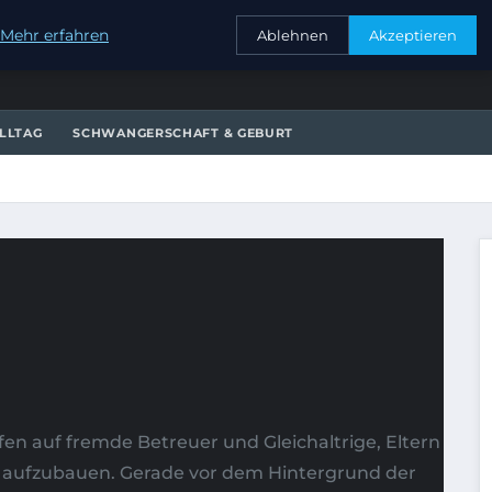
KONTAKT
Mehr erfahren
Ablehnen
Akzeptieren
LLTAG
SCHWANGERSCHAFT & GEBURT
ffen auf fremde Betreuer und Gleichaltrige, Eltern
g aufzubauen. Gerade vor dem Hintergrund der