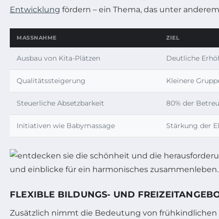
Entwicklung
fördern – ein Thema, das unter andere
MASSNAHME
ZIEL
Ausbau von Kita-Plätzen
Deutliche Erhö
Qualitätssteigerung
Kleinere Grupp
Steuerliche Absetzbarkeit
80% der Betre
Initiativen wie Babymassage
Stärkung der E
FLEXIBLE BILDUNGS- UND FREIZEITANGEB
Zusätzlich nimmt die Bedeutung von frühkindlichen 