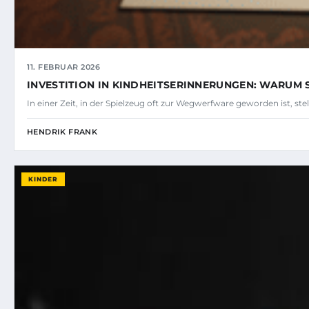
11. FEBRUAR 2026
INVESTITION IN KINDHEITSERINNERUNGEN: WARUM
In einer Zeit, in der Spielzeug oft zur Wegwerfware geworden ist, st
HENDRIK FRANK
KINDER