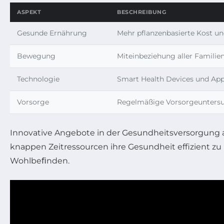
ASPEKT
BESCHREIBUNG
Gesunde Ernährung
Mehr pflanzenbasierte Kost un
Bewegung
Miteinbeziehung aller Familien
Technologie
Smart Health Devices und App
Vorsorge
Regelmäßige Vorsorgeunters
Innovative Angebote in der Gesundheitsversorgung a
knappen Zeitressourcen ihre Gesundheit effizient z
Wohlbeﬁnden.