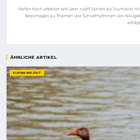
Stefan Koch arbeitet seit über zwölf Jahren als Journalist 
Reportagen zu Themen wie Schlafrhythmen von Neugebore
alltä
ÄHNLICHE ARTIKEL
KLEINKIND-ZEIT