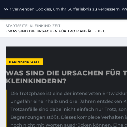
MEHR-GROSSE-FUER-DIE-KLEINE
Wir verwenden Cookies, um Ihr Surferlebnis zu verbessern. Wen
STARTSEITE
KLEINKIND-ZEIT
WAS SIND DIE URSACHEN FÜR TROTZANFÄLLE BEI…
KLEINKIND-ZEIT
WAS SIND DIE URSACHEN FÜR 
KLEINKINDERN?
Die Trotzphase ist eine der intensivsten Entwick
ungefähr eineinhalb und drei Jahren entdecken K
Trotzanfälle sind dabei nicht einfach nur Trotz, 
Begrenzungen stößt. Dieses komplexe Verhalten is
noch nicht mit Worten ausdrücken können. Eine g