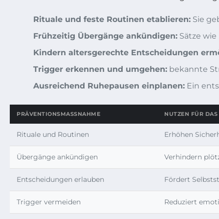
Rituale und feste Routinen etablieren:
Sie ge
Frühzeitig Übergänge ankündigen:
Sätze wie 
Kindern altersgerechte Entscheidungen erm
Trigger erkennen und umgehen:
bekannte Str
Ausreichend Ruhepausen einplanen:
Ein ents
PRÄVENTIONSMASSNAHME
NUTZEN FÜR DAS
Rituale und Routinen
Erhöhen Sicherh
Übergänge ankündigen
Verhindern plö
Entscheidungen erlauben
Fördert Selbsts
Trigger vermeiden
Reduziert emot