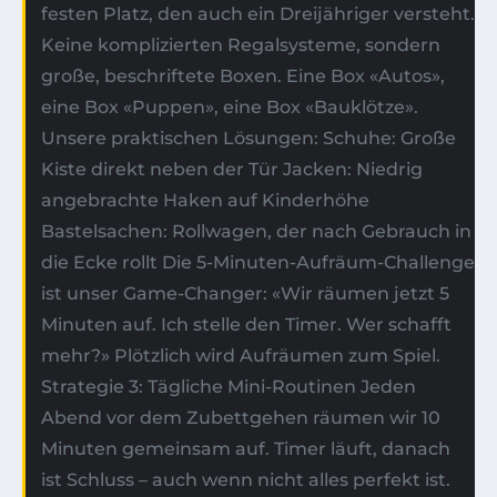
festen Platz, den auch ein Dreijähriger versteht.
Keine komplizierten Regalsysteme, sondern
große, beschriftete Boxen. Eine Box «Autos»,
eine Box «Puppen», eine Box «Bauklötze».
Unsere praktischen Lösungen: Schuhe: Große
Kiste direkt neben der Tür Jacken: Niedrig
angebrachte Haken auf Kinderhöhe
Bastelsachen: Rollwagen, der nach Gebrauch in
die Ecke rollt Die 5-Minuten-Aufräum-Challenge
ist unser Game-Changer: «Wir räumen jetzt 5
Minuten auf. Ich stelle den Timer. Wer schafft
mehr?» Plötzlich wird Aufräumen zum Spiel.
Strategie 3: Tägliche Mini-Routinen Jeden
Abend vor dem Zubettgehen räumen wir 10
Minuten gemeinsam auf. Timer läuft, danach
ist Schluss – auch wenn nicht alles perfekt ist.