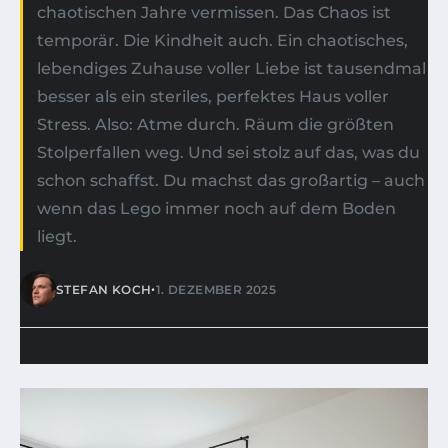
chaotischen Jahre vermissen. Das Chaos ist
temporär. Die Kindheit auch. Ein chaotisches,
lebendiges Zuhause voller Liebe ist tausendmal
besser als ein steriles, perfektes Haus voller
Stress. Also: Atme durch. Räum die größten
Stolperfallen weg. Und sei stolz auf das, was du
schon schaffst. Du machst das großartig – auch
wenn das Lego immer noch auf dem Boden
liegt.
•
STEFAN KOCH
1. DEZEMBER 2025