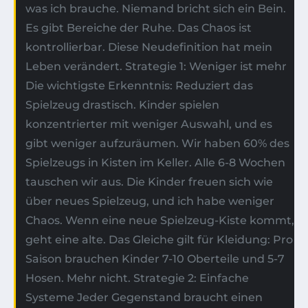
was ich brauche. Niemand bricht sich ein Bein.
Es gibt Bereiche der Ruhe. Das Chaos ist
kontrollierbar. Diese Neudefinition hat mein
Leben verändert. Strategie 1: Weniger ist mehr
Die wichtigste Erkenntnis: Reduziert das
Spielzeug drastisch. Kinder spielen
konzentrierter mit weniger Auswahl, und es
gibt weniger aufzuräumen. Wir haben 60% des
Spielzeugs in Kisten im Keller. Alle 6-8 Wochen
tauschen wir aus. Die Kinder freuen sich wie
über neues Spielzeug, und ich habe weniger
Chaos. Wenn eine neue Spielzeug-Kiste kommt,
geht eine alte. Das Gleiche gilt für Kleidung: Pro
Saison brauchen Kinder 7-10 Oberteile und 5-7
Hosen. Mehr nicht. Strategie 2: Einfache
Systeme Jeder Gegenstand braucht einen