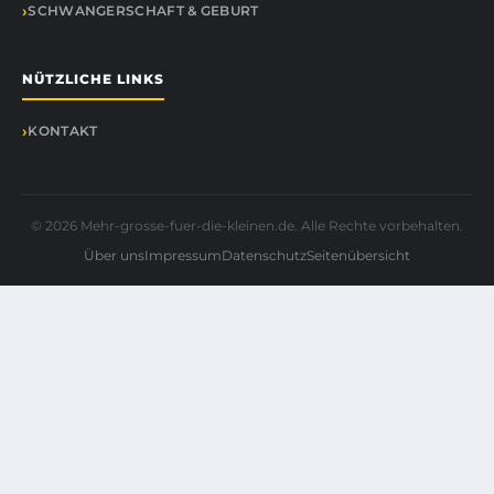
SCHWANGERSCHAFT & GEBURT
NÜTZLICHE LINKS
KONTAKT
© 2026 Mehr-grosse-fuer-die-kleinen.de. Alle Rechte vorbehalten.
Über uns
Impressum
Datenschutz
Seitenübersicht