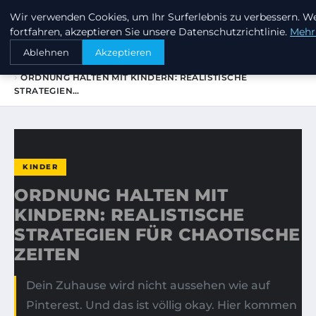
Wir verwenden Cookies, um Ihr Surferlebnis zu verbessern. W
MEHR-GROSSE-FUER-DIE-KLEINE
fortfahren, akzeptieren Sie unsere Datenschutzrichtlinie.
Mehr
Ablehnen
Akzeptieren
STARTSEITE
KINDER
ORDNUNG HALTEN MIT KINDERN: REALISTISCHE
STRATEGIEN…
KINDER
ORDNUNG HALTEN MIT
KINDERN: REALISTISCHE
STRATEGIEN FÜR CHAOTISCHE
ZEITEN
Dein Zuhause wird nicht aussehen wie auf
Pinterest. Und das ist völlig okay. Hier kommen