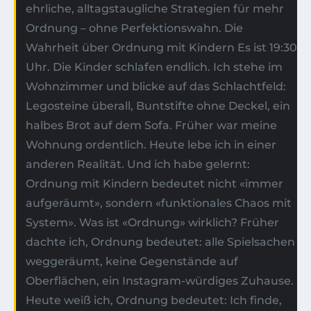
ehrliche, alltagstaugliche Strategien für mehr
Ordnung – ohne Perfektionswahn. Die
Wahrheit über Ordnung mit Kindern Es ist 19:30
Uhr. Die Kinder schlafen endlich. Ich stehe im
Wohnzimmer und blicke auf das Schlachtfeld:
Legosteine überall, Buntstifte ohne Deckel, ein
halbes Brot auf dem Sofa. Früher war meine
Wohnung ordentlich. Heute lebe ich in einer
anderen Realität. Und ich habe gelernt:
Ordnung mit Kindern bedeutet nicht «immer
aufgeräumt», sondern «funktionales Chaos mit
System». Was ist «Ordnung» wirklich? Früher
dachte ich, Ordnung bedeutet: alle Spielsachen
weggeräumt, keine Gegenstände auf
Oberflächen, ein Instagram-würdiges Zuhause.
Heute weiß ich, Ordnung bedeutet: Ich finde,