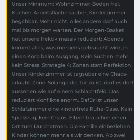
Unser Minimum: Wohnzimmer-Boden frei,
Küchen-Arbeitsfläche sauber, Kinderzimmer
begehbar. Mehr nicht. Alles andere darf auch
mal bis morgen warten. Der Morgen-Basket
hat unsere Hektik massiv reduziert: Abends
kommt alles, was morgens gebraucht wird, in
einen Korb beim Ausgang. Kein Suchen mehr,
kein Stress. Strategie 4: Zonen statt Perfektion
Unser Kinderzimmer ist tagsüber eine Chaos-
erlaubt-Zone. Solange die Tür zu ist, darf es dort
aussehen wie auf einem Schlachtfeld. Das
reduziert Konflikte enorm. Dafür ist unser
Schlafzimmer eine kinderfreie Ruhe-Oase. Kein
Spielzeug, kein Chaos. Eltern brauchen einen
Ort zum Durchatmen. Die Familie einbeziehen
Kinder können mehr als wir denken. Ab zwei