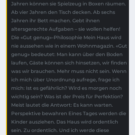
Jahren können sie Spielzeug in Boxen räumen.
Ab vier Jahren den Tisch decken. Ab sechs
Jahren ihr Bett machen. Gebt ihnen
altersgerechte Aufgaben – sie wollen helfen!
Die «Gut genug»-Philosophie Mein Haus wird
nie aussehen wie in einem Wohnmagazin. «Gut
genug» bedeutet: Man kann über den Boden
laufen, Gäste können sich hinsetzen, wir finden
was wir brauchen. Mehr muss nicht sein. Wenn
ich mich über Unordnung aufrege, frage ich
mich: Ist es gefährlich? Wird es morgen noch
wichtig sein? Was ist der Preis für Perfektion?
Meist lautet die Antwort: Es kann warten.
Perspektive bewahren Eines Tages werden die
Kinder ausziehen. Das Haus wird ordentlich
sein. Zu ordentlich. Und ich werde diese