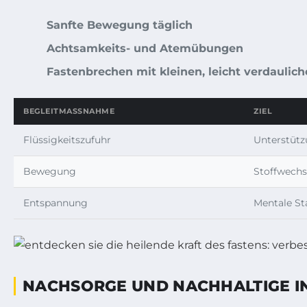
Sanfte Bewegung täglich
Achtsamkeits- und Atemübungen
Fastenbrechen mit kleinen, leicht verdaulic
BEGLEITMASSNAHME
ZIEL
Flüssigkeitszufuhr
Unterstütz
Bewegung
Stoffwechs
Entspannung
Mentale Sta
NACHSORGE UND NACHHALTIGE IN