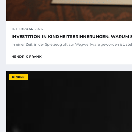
11. FEBRUAR 2026
INVESTITION IN KINDHEITSERINNERUNGEN: WARUM
In einer Zeit, in der Spielzeug oft zur Wegwerfware geworden ist, st
HENDRIK FRANK
KINDER