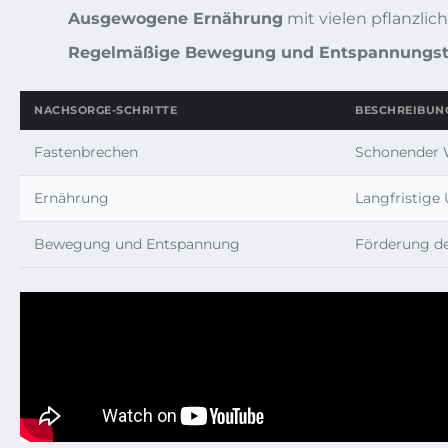
Ausgewogene Ernährung
mit vielen pflanzli
Regelmäßige Bewegung und Entspannungst
NACHSORGE-SCHRITTE
BESCHREIBUN
Fastenbrechen
Schonender W
Ernährung
Langfristige
Bewegung und Entspannung
Förderung d