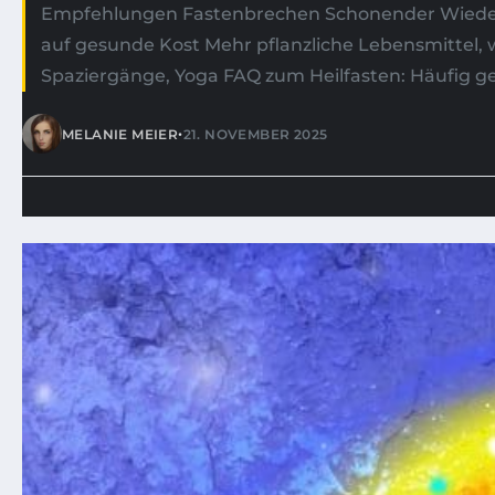
Empfehlungen Fastenbrechen Schonender Wiedere
auf gesunde Kost Mehr pflanzliche Lebensmitte
Spaziergänge, Yoga FAQ zum Heilfasten: Häufig g
•
MELANIE MEIER
21. NOVEMBER 2025