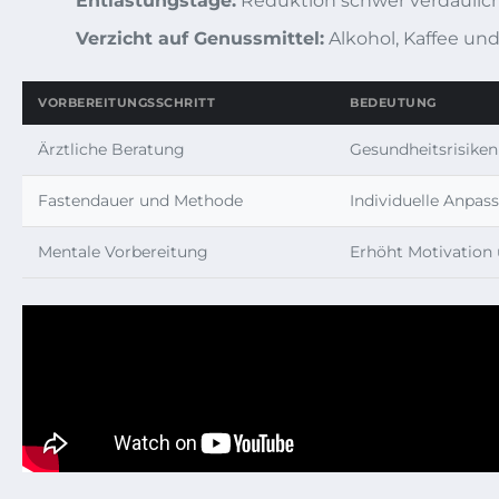
Entlastungstage:
Reduktion schwer verdaulich
Verzicht auf Genussmittel:
Alkohol, Kaffee und
VORBEREITUNGSSCHRITT
BEDEUTUNG
Ärztliche Beratung
Gesundheitsrisike
Fastendauer und Methode
Individuelle Anpas
Mentale Vorbereitung
Erhöht Motivation