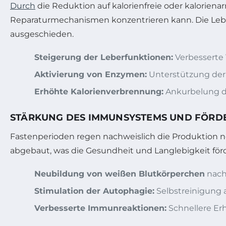
Durch
die Reduktion auf kalorienfreie oder kaloriena
Reparaturmechanismen konzentrieren kann. Die Leber
ausgeschieden.
Steigerung der Leberfunktionen:
Verbesserte 
Aktivierung von Enzymen:
Unterstützung der
Erhöhte Kalorienverbrennung:
Ankurbelung d
STÄRKUNG DES IMMUNSYSTEMS UND FÖRD
Fastenperioden regen nachweislich die Produktion ne
abgebaut, was die Gesundheit und Langlebigkeit förd
Neubildung von weißen Blutkörperchen
nach
Stimulation der Autophagie:
Selbstreinigung a
Verbesserte Immunreaktionen:
Schnellere Er