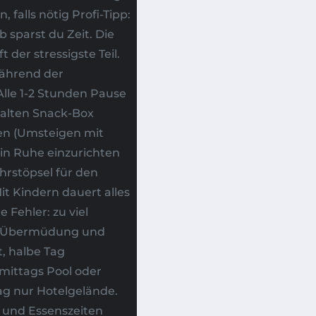
falls nötig Profi-Tipp:
 sparst du Zeit. Die
 der stressigste Teil.
während der
Alle 1-2 Stunden Pause
alten Snack-Box
hen (Umsteigen mit
 in Ruhe einzurichten
hrstöpsel für den
it Kindern dauert alles
 Fehler: zu viel
in Übermüdung und
, halbe Tag
mittags Pool oder
ag nur Hotelgelände.
 und Essenszeiten