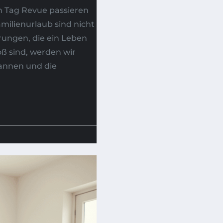
 Tag Revue passieren
Familienurlaub sind nicht
erungen, die ein Leben
ß sind, werden wir
Pannen und die