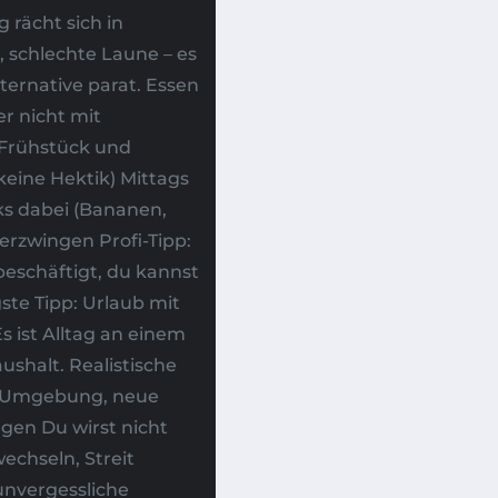
 rächt sich in
, schlechte Laune – es
ernative parat. Essen
r nicht mit
: Frühstück und
eine Hektik) Mittags
ks dabei (Bananen,
erzwingen Profi-Tipp:
beschäftigt, du kannst
te Tipp: Urlaub mit
s ist Alltag an einem
shalt. Realistische
ue Umgebung, neue
egen Du wirst nicht
echseln, Streit
unvergessliche