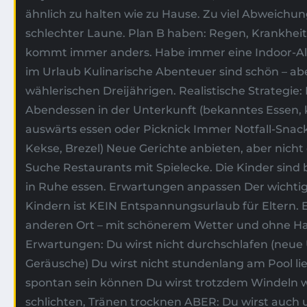
ähnlich zu halten wie zu Hause. Zu viel Abweichung
schlechter Laune. Plan B haben: Regen, Krankheit
kommt immer anders. Habe immer eine Indoor-Alt
im Urlaub Kulinarische Abenteuer sind schön – abe
wählerischen Dreijährigen. Realistische Strategie
Abendessen in der Unterkunft (bekanntes Essen, k
auswärts essen oder Picknick Immer Notfall-Snac
Kekse, Brezel) Neue Gerichte anbieten, aber nicht 
Suche Restaurants mit Spielecke. Die Kinder sind 
in Ruhe essen. Erwartungen anpassen Der wichtigs
Kindern ist KEIN Entspannungsurlaub für Eltern. E
anderen Ort – mit schönerem Wetter und ohne Hau
Erwartungen: Du wirst nicht durchschlafen (ne
Geräusche) Du wirst nicht stundenlang am Pool li
spontan sein können Du wirst trotzdem Windeln w
schlichten, Tränen trocknen ABER: Du wirst auch 