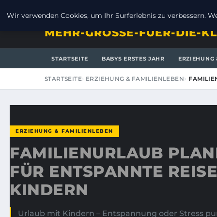
FREITAG, 7. AUGUST 2026
Wir verwenden Cookies, um Ihr Surferlebnis zu verbessern. Wen
MEHR-GROSSE-FUER-DIE-KL
STARTSEITE
BABYS ERSTES JAHR
ERZIEHUNG 
STARTSEITE
ERZIEHUNG & FAMILIENLEBEN
FAMILIE
ERZIEHUNG & FAMILIENLEBEN
FAMILIENURLAUB PLANE
FÜR ENTSPANNTE REISE
KINDERN
Urlaub mit Kindern – Entspannung oder Stress pur