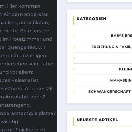
sam. Hier kommen
t Kindern anders ist
KATEGORIEN
packen, ausschlafen,
schichte. Beim ersten
BABYS ER
ft im Hotelzimmer und
der quengelten, wir
ERZIEHUNG & FAMI
te, nach unzähligen
underschön sein – aber
KLEIN
nd vor allem:
des Reiseziel ist
MAMASEIN 
Faktoren: Anreise: Mit
SCHWANGERSCHAFT 
en Autofahrt oder 2
 anstrengend.
nderärzte? Spielplätze?
NEUESTE ARTIKEL
 wichtig.
n mit Spielbereich,