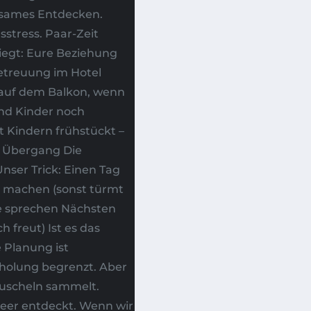
nsames Entdecken.
sstress. Paar-Zeit
iegt: Eure Beziehung
etreuung im Hotel
 auf dem Balkon, wenn
end Kinder noch
t Kindern frühstückt –
 Übergang Die
Unser Trick: Einen Tag
t machen (sonst türmt
e sprechen Nächsten
 freut) Ist es das
e Planung ist
rholung begrenzt. Aber
Muscheln sammelt.
eer entdeckt. Wenn wir