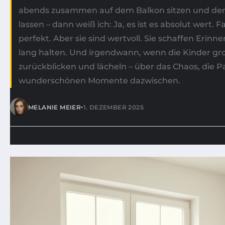
abends zusammen auf dem Balkon sitzen und den
lassen – dann weiß ich: Ja, es ist es absolut wert. 
perfekt. Aber sie sind wertvoll. Sie schaffen Erinn
lang halten. Und irgendwann, wenn die Kinder gro
zurückblicken und lächeln – über das Chaos, die 
wunderschönen Momente dazwischen.
•
MELANIE MEIER
1. DEZEMBER 2025