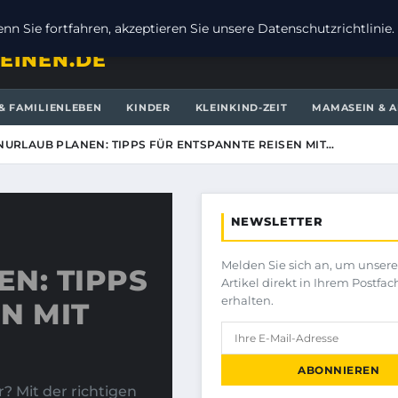
n Sie fortfahren, akzeptieren Sie unsere Datenschutzrichtlinie.
EINEN.DE
& FAMILIENLEBEN
KINDER
KLEINKIND-ZEIT
MAMASEIN & A
NURLAUB PLANEN: TIPPS FÜR ENTSPANNTE REISEN MIT…
NEWSLETTER
Melden Sie sich an, um unser
N: TIPPS
Artikel direkt in Ihrem Postfac
erhalten.
N MIT
ABONNIEREN
? Mit der richtigen