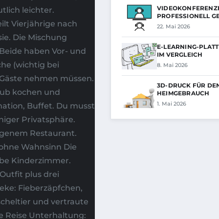
VIDEOKONFERENZ
ich leichter.
PROFESSIONELL G
ilt Vierjährige nach
22. Mai 2026
sie. Die Mischung
E-LEARNING-PLAT
 Beide haben Vor- und
IM VERGLEICH
he (wichtig bei
8. Mai 2026
e Gäste nehmen müssen.
3D-DRUCK FÜR DE
laub kochen und
HEIMGEBRAUCH
1. Mai 2026
ation, Buffet. Du musst
niger Privatsphäre.
genem Restaurant.
n ohne Wahnsinn Die
lbe Kinderzimmer.
Outfit plus drei
eke: Fieberzäpfchen,
cheltier und vertraute
ie Reise Unterhaltung: