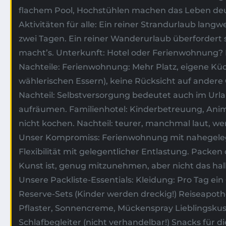
flachem Pool, Hochstühlen machen das Leben deutl
Aktivitäten für alle: Ein reiner Strandurlaub langwe
zwei Tagen. Ein reiner Wanderurlaub überfordert 
macht’s. Unterkunft: Hotel oder Ferienwohnung?
Nachteile: Ferienwohnung: Mehr Platz, eigene Küc
wählerischen Essern), keine Rücksicht auf ander
Nachteil: Selbstversorgung bedeutet auch im Ur
aufräumen. Familienhotel: Kinderbetreuung, Anim
nicht kochen. Nachteil: teurer, manchmal laut, we
Unser Kompromiss: Ferienwohnung mit nahegele
Flexibilität mit gelegentlicher Entlastung. Packe
Kunst ist, genug mitzunehmen, aber nicht das ha
Unsere Packliste-Essentials: Kleidung: Pro Tag ein 
Reserve-Sets (Kinder werden dreckig!) Reiseapoth
Pflaster, Sonnencreme, Mückenspray Lieblingskus
Schlafbegleiter (nicht verhandelbar!) Snacks für d