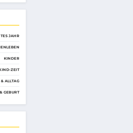
STES JAHR
LIENLEBEN
KINDER
KIND-ZEIT
& ALLTAG
& GEBURT