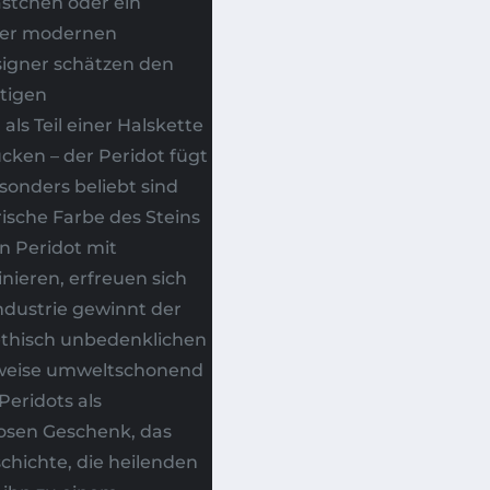
stchen oder ein
 der modernen
igner schätzen den
itigen
als Teil einer Halskette
cken – der Peridot fügt
sonders beliebt sind
rische Farbe des Steins
n Peridot mit
ieren, erfreuen sich
ndustrie gewinnt der
ethisch unbedenklichen
sweise umweltschonend
eridots als
losen Geschenk, das
chichte, die heilenden