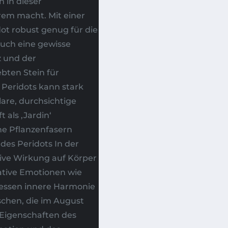
h in dieser
rem macht. Mit einer
dot robust genug für die
uch eine gewisse
z und der
bten Stein für
 Peridots kann stark
lare, durchsichtige
 als ‚Jardin‘
ine Pflanzenfasern
des Peridots In der
tive Wirkung auf Körper
gative Emotionen wie
dessen innere Harmonie
chen, die im August
Eigenschaften des