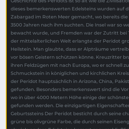
Geschichte des Peridots ist so alt wie die Zivilisati
dieses bemerkenswerten Edelsteins wurden auf de
Zabargad im Roten Meer gemacht, wo bereits die 
3500 Jahren nach ihm suchten. Die Insel war so wer
bewacht wurde, und Fremden war der Zutritt bei T
der mittelalterlichen Welt erlangte der Peridot g
Heilstein. Man glaubte, dass er Alpträume vertrei
vor bösen Geistern schützen könne. Kreuzritter b
ihren Feldzügen mit nach Europa, wo er schnell z
Schmuckstein in königlichen und kirchlichen Krei
der Peridot hauptsächlich in Arizona, China, Pak
gefunden. Besonders bemerkenswert sind die Vo
wo in über 4000 Metern Höhe einige der schönste
gefunden werden. Die einzigartigen Eigenschafte
Geburtssteins Der Peridot besticht durch seine cha
grüne bis olivgrüne Farbe, die durch seinen Eisen