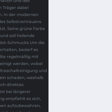
rmation und des
n Träger dabei
en. In der modernen
 des Selbstvertrauens
tzt. Seine grüne Farbe
und soll heilende
ridot-Schmucks Um die
rhalten, bedarf es
lte regelmäßig mit
einigt werden, wobei
ltraschallreinigung und
in schaden, weshalb
ch direktes
ot bei längerer
g empfiehlt es sich,
inen aufzubewahren,