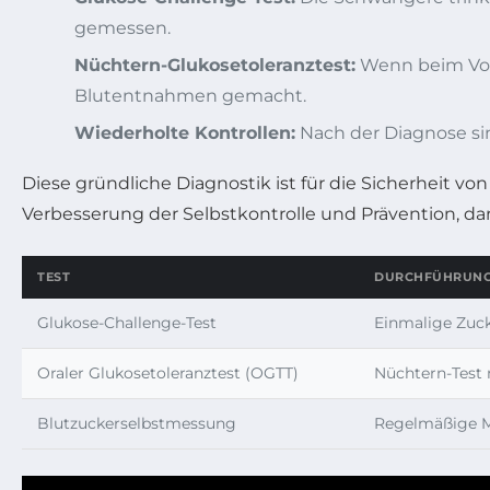
gemessen.
Nüchtern-Glukosetoleranztest:
Wenn beim Vort
Blutentnahmen gemacht.
Wiederholte Kontrollen:
Nach der Diagnose s
Diese gründliche Diagnostik ist für die Sicherheit 
Verbesserung der Selbstkontrolle und Prävention, d
TEST
DURCHFÜHRUN
Glukose-Challenge-Test
Einmalige Zuc
Oraler Glukosetoleranztest (OGTT)
Nüchtern-Test
Blutzuckerselbstmessung
Regelmäßige 