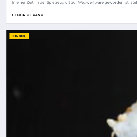
In einer Zeit, in der Spielzeug oft zur Wegwerfware geworden ist, st
HENDRIK FRANK
KINDER