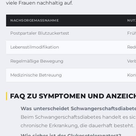
viele Frauen nachhaltig auf.
NACHSORGEMASSNAHME
NUT
Postpartaler Blutzuckertest
Frü
Lebensstilmodifikation
Red
Regelmäßige Bewegung
Verb
Medizinische Betreuung
Kon
FAQ ZU SYMPTOMEN UND ANZEI
Was unterscheidet Schwangerschaftsdiabete
Beim Schwangerschaftsdiabetes handelt es sich
chronische Erkrankung, die dauerhaft besteht.
Wie sicher ist der Glukosetoleranztest?