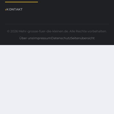
KONTAKT
© 2026 Mehr-grosse-fuer-die-kleinen.de. Alle Rechte vorbehalten.
Über uns
Impressum
Datenschutz
Seitenübersicht