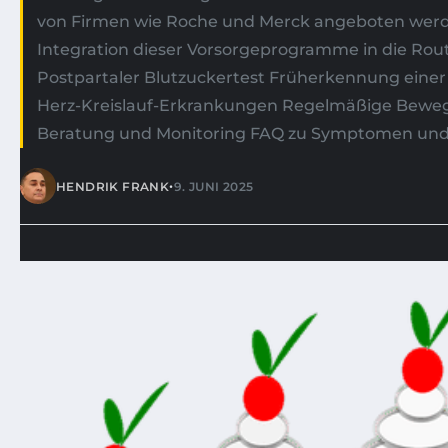
von Firmen wie Roche und Merck angeboten werden,
Integration dieser Vorsorgeprogramme in die Rou
Postpartaler Blutzuckertest Früherkennung einer 
Herz-Kreislauf-Erkrankungen Regelmäßige Bewegun
Beratung und Monitoring FAQ zu Symptomen und
•
HENDRIK FRANK
9. JUNI 2025