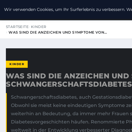
MEHR-GROSSE-FUER-DIE-KLEINE
Wir verwenden Cookies, um Ihr Surferlebnis zu verbessern. Wen
STARTSEITE
KINDER
WAS SIND DIE ANZEICHEN UND SYMPTOME VON…
KINDER
WAS SIND DIE ANZEICHEN UND
SCHWANGERSCHAFTSDIABETES
Schwangerschaftsdiabetes, auch Gestationsdiabete
Obwohl sie meist keine eindeutigen Symptome ze
weiterhin an Bedeutung, da immer mehr Frauen s
Diabetesvorgeschichten häufen. Renommierte Pha
weltweit in der Entwicklung verbesserter Diagno