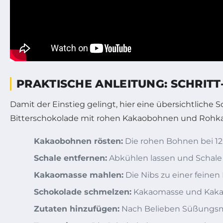
PRAKTISCHE ANLEITUNG: SCHRIT
Damit der Einstieg gelingt, hier eine übersichtliche
Bitterschokolade mit rohen Kakaobohnen und Rohka
Kakaobohnen rösten:
Die rohen Bohnen bei 120
Schale entfernen:
Abkühlen lassen und Schale 
Kakaomasse mahlen:
Die Nibs zu einer feine
Schokolade schmelzen:
Kakaomasse und Kakao
Zutaten hinzufügen:
Nach Belieben Süßungsmit