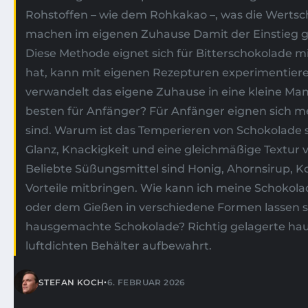
Rohstoffen – wie dem Rohkakao –, was die Wertschä
machen im eigenen Zuhause Damit der Einstieg geli
Diese Methode eignet sich für Bitterschokolade 
hat, kann mit eigenen Rezepturen experimentier
verwandelt das eigene Zuhause in eine kleine Ma
besten für Anfänger? Für Anfänger eignen sich me
sind. Warum ist das Temperieren von Schokolade so
Glanz, Knackigkeit und eine gleichmäßige Textur
Beliebte Süßungsmittel sind Honig, Ahornsirup, 
Vorteile mitbringen. Wie kann ich meine Schokol
oder dem Gießen in verschiedene Formen lassen si
hausgemachte Schokolade? Richtig gelagerte hau
luftdichten Behälter aufbewahrt.
•
STEFAN KOCH
6. FEBRUAR 2026