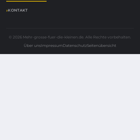
KONTAKT
© 2026 Mehr-grosse-fuer-die-kleinen.de. Alle Rechte vorbehalten.
Über uns
Impressum
Datenschutz
Seitenübersicht