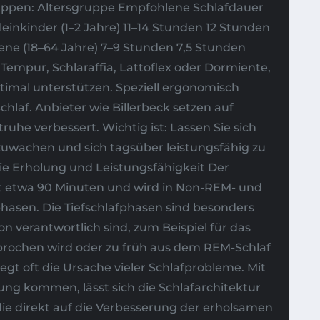
gruppen: Altersgruppe Empfohlene Schlafdauer
inkinder (1–2 Jahre) 11–14 Stunden 12 Stunden
ene (18–64 Jahre) 7–9 Stunden 7,5 Stunden
Tempur, Schlaraffia, Lattoflex oder Dormiente,
timal unterstützen. Speziell ergonomisch
hlaf. Anbieter wie Billerbeck setzen auf
ruhe verbessert. Wichtig ist: Lassen Sie sich
zuwachen und sich tagsüber leistungsfähig zu
die Erholung und Leistungsfähigkeit Der
rt etwa 90 Minuten und wird in Non-REM- und
phasen. Die Tiefschlafphasen sind besonders
n verantwortlich sind, zum Beispiel für das
rbrochen wird oder zu früh aus dem REM-Schlaf
egt oft die Ursache vieler Schlafprobleme. Mit
ung kommen, lässt sich die Schlafarchitektur
die direkt auf die Verbesserung der erholsamen