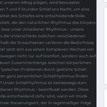
lut unseren Alltag prägen, wird bewusstes
n 7 und 9 Stunden Schlaf pro Nacht, um eine
lität des Schlafes eine entscheidende Rolle.
elt, die den natürlichen Rhythmus des Körpers
g, dass unser zirkadianer Rhythmus – unsere
ers die Unterschiede zwischen verschiedenen
rhalb der Erwachsenen variieren die Bedürfnisse
laf setzt sich aus einem komplexen Wechsel von
swegen nicht nur auf Komfort, sondern auch auf
 komplexen Zusammenhänge zwischen körperlichen
n typischen Problemen durch gestörte Schlaf-
ren ganz persönlichen Schlafrhythmus finden
f Unser Schlafrhythmus ist keineswegs starr,
dianen Rhythmus – beeinflusst werden. Diese
, die entscheidend dafür sind, wann wir müde
rale Steuerungsort, der in regelmäßiger Folge