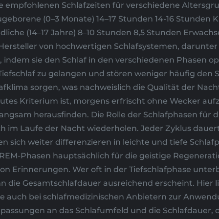
die empfohlenen Schlafzeiten für verschiedene Alters
geborene (0–3 Monate) 14–17 Stunden 14-16 Stunden Kle
ndliche (14–17 Jahre) 8–10 Stunden 8,5 Stunden Erwachs
Hersteller von hochwertigen Schlafsystemen, darunter 
n, indem sie den Schlaf in den verschiedenen Phasen op
efschlaf zu gelangen und stören weniger häufig den Sc
lafklima sorgen, was nachweislich die Qualität der Nacht
utes Kriterium ist, morgens erfrischt ohne Wecker auf
langsam herausfinden. Die Rolle der Schlafphasen für 
ich im Laufe der Nacht wiederholen. Jeder Zyklus daue
sich weiter differenzieren in leichte und tiefe Schlaf
 REM-Phasen hauptsächlich für die geistige Regeneratio
on Erinnerungen. Wer oft in der Tiefschlafphase unte
nn die Gesamtschlafdauer ausreichend erscheint. Hier li
 sie auch bei schlafmedizinischen Anbietern zur Anwend
Anpassungen an das Schlafumfeld und die Schlafdauer, 