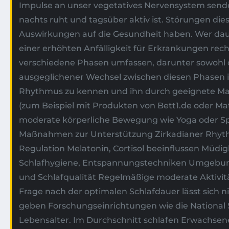
Impulse an unser vegetatives Nervensystem sende
nachts ruht und tagsüber aktiv ist. Störungen die
Auswirkungen auf die Gesundheit haben. Wer dau
einer erhöhten Anfälligkeit für Erkrankungen rech
verschiedene Phasen umfassen, darunter sowohl d
ausgeglichener Wechsel zwischen diesen Phasen ist
Rhythmus zu kennen und ihn durch geeignete Maß
(zum Beispiel mit Produkten von Bett1.de oder Ma
moderate körperliche Bewegung wie Yoga oder Spa
Maßnahmen zur Unterstützung Zirkadianer Rhyth
Regulation Melatonin, Cortisol beeinflussen Müdigk
Schlafhygiene, Entspannungstechniken Umgebun
und Schlafqualität Regelmäßige moderate Aktivität
Frage nach der optimalen Schlafdauer lässt sich ni
geben Forschungseinrichtungen wie die National 
Lebensalter. Im Durchschnitt schlafen Erwachsen