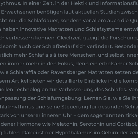
ythmus. In einer Zeit, in der Hektik und Informationsf
Erwachsenen benötigen laut aktuellen Studien zwische
cht nur die Schlafdauer, sondern vor allem auch die Qua
ben innovative Matratzen und Schlafsysteme entwick
ch verbessern können. Gleichzeitig zeigt die Forschun
d somit auch der Schlafbedarf sich verändert. Besond
lich mehr Schlaf als ältere Menschen, und selbst inne
en immer mehr in den Fokus, denn ein erholsamer Sch
 Schlaraffia oder Ravensberger Matratzen setzen de
esem Artikel bieten wir detaillierte Einblicke in die
ellen Technologien zur Verbesserung des Schlafes. Vo
Anpassung der Schlafumgebung: Lernen Sie, wie Sie Ih
Schlafrhythmus und seine Steuerung für gesunden Schla
tark von unserer inneren Uhr – dem sogenannten zirka
edener Hormone wie Melatonin, Serotonin und Cortisol
fühlen. Dabei ist der Hypothalamus im Gehirn der zent