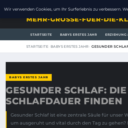
SONNTAG, 9. AUGUST 2026
Wir verwenden Cookies, um Ihr Surferlebnis zu verbessern. Wen
MEHR-GROSSE-FUER-DIE-KL
STARTSEITE
BABYS ERSTES JAHR
ERZIEHUNG 
STARTSEITE
BABYS ERSTES JAHR
GESUNDER SCHLAF
BABYS ERSTES JAHR
GESUNDER SCHLAF: DIE
SCHLAFDAUER FINDEN
Gesunder Schlaf ist eine zentrale Säule für unser 
um ausgeruht und vital durch den Tag zu gehen? D