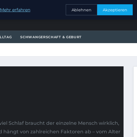
KONTAKT
Mehr erfahren
Ablehnen
Akzeptieren
LLTAG
SCHWANGERSCHAFT & GEBURT
iel Schlaf braucht der einzelne Mensch wirklich,
d hängt von zahlreichen Faktoren ab – vom Alter