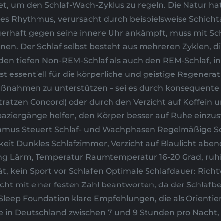
t, um den Schlaf-Wach-Zyklus zu regeln. Die Natur ha
ses Rhythmus, verursacht durch beispielsweise Schicht
erhaft gegen seine innere Uhr ankämpft, muss mit S
nen. Der Schlaf selbst besteht aus mehreren Zyklen, di
en tiefen Non-REM-Schlaf als auch den REM-Schlaf, in 
 essentiell für die körperliche und geistige Regenerati
nahmen zu unterstützen – sei es durch konsequente 
tratzen Concord) oder durch den Verzicht auf Koffein 
ziergänge helfen, den Körper besser auf Ruhe einzuste
mus Steuert Schlaf- und Wachphasen Regelmäßige Sch
eit Dunkles Schlafzimmer, Verzicht auf Blaulicht abend
g Lärm, Temperatur Raumtemperatur 16-20 Grad, ru
, kein Sport vor Schlafen Optimale Schlafdauer: Richt
cht mit einer festen Zahl beantworten, da der Schlafbed
Sleep Foundation klare Empfehlungen, die als Orienti
e in Deutschland zwischen 7 und 9 Stunden pro Nacht