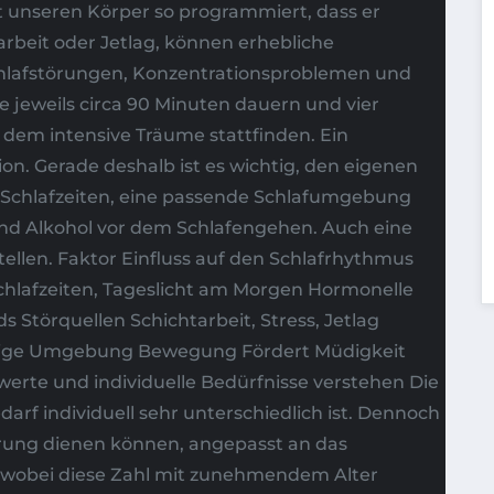
t unseren Körper so programmiert, dass er
arbeit oder Jetlag, können erhebliche
chlafstörungen, Konzentrationsproblemen und
e jeweils circa 90 Minuten dauern und vier
dem intensive Träume stattfinden. Ein
on. Gerade deshalb ist es wichtig, den eigenen
Schlafzeiten, eine passende Schlafumgebung
und Alkohol vor dem Schlafengehen. Auch eine
llen. Faktor Einfluss auf den Schlafrhythmus
lafzeiten, Tageslicht am Morgen Hormonelle
s Störquellen Schichtarbeit, Stress, Jetlag
hige Umgebung Bewegung Fördert Müdigkeit
werte und individuelle Bedürfnisse verstehen Die
arf individuell sehr unterschiedlich ist. Dennoch
erung dienen können, angepasst an das
, wobei diese Zahl mit zunehmendem Alter