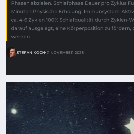
Phasen abzielen. Schlafphase Dauer pro Zyklus Fu
Minuten Physische Erholung, Immunsystem-Aktivi
ca. 4-6 Zyklen 100% Schlafqualität durch Zyklen
darauf ausgelegt, eine Körperposition zu fördern, 
werden.
•
STEFAN KOCH
7. NOVEMBER 2025