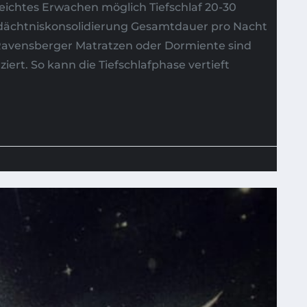
eichtes Erwachen möglich Tiefschlaf 20-30
dächtniskonsolidierung Gesamtdauer pro Nacht
 Ravensberger Matratzen oder Dormiente sind
ert. So kann die Tiefschlafphase vertieft