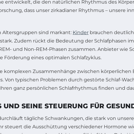
entwickelt, die den natürlichen Rhythmus des Körpers
 Forschung, dass unser zirkadianer Rhythmus – unsere in
 Altersgruppen sind markant:
Kinder
brauchen deutlich 
e stark. Zudem rückt die Bedeutung der Schlafphasen i
 REM- und Non-REM-Phasen zusammen. Anbieter wie Sch
e Förderung eines optimalen Schlafzyklus.
 in die komplexen Zusammenhänge zwischen körperlichen
es. Von typischen Problemen durch gestörte Schlaf-Wac
Ihren ganz persönlichen Schlafrhythmus finden und dau
 UND SEINE STEUERUNG FÜR GESUN
 durchläuft tägliche Schwankungen, die stark von unse
r steuert die Ausschüttung verschiedener Hormone wie 